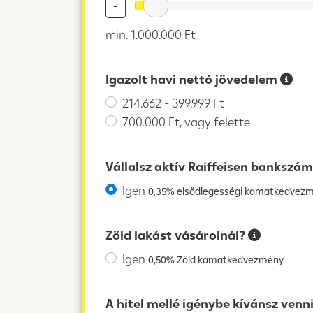
-
min. 1.000.000 Ft
Igazolt havi nettó jövedelem
214.662 - 399.999 Ft
700.000 Ft, vagy felette
Vállalsz aktív Raiffeisen bankszá
Igen
0,35% elsődlegességi kamatkedvez
Zöld lakást vásárolnál?
Igen
0,50% Zöld kamatkedvezmény
A hitel mellé igénybe kívánsz venn