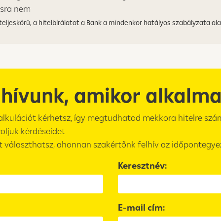
ásra nem
eljeskörű, a hitelbírálatot a Bank a mindenkor hatályos szabályzata alap
ahívunk, amikor alkalma
alkulációt kérhetsz, így megtudhatod mekkora hitelre szá
oljuk kérdéseidet
 választhatsz, ahonnan szakértőnk felhív az időpontegye
Keresztnév:
E-mail cím: