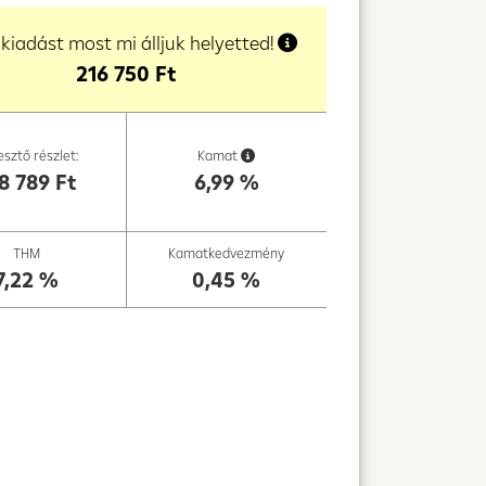
 kiadást most mi álljuk helyetted!
216 750
Ft
esztő részlet:
Kamat
8 789
Ft
6,99
%
THM
Kamatkedvezmény
7,22
%
0,45
%