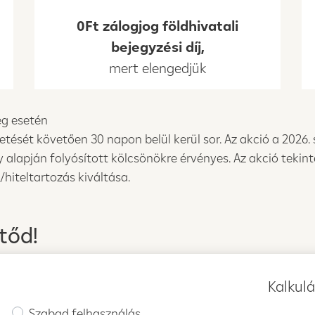
0Ft zálogjog földhivatali
bejegyzési díj,
mert elengedjük
zeg esetén
ifizetését követően 30 napon belül kerül sor. Az akció a 202
ny alapján folyósított kölcsönökre érvényes. Az akció teki
/hiteltartozás kiváltása.
ztőd!
Kalkul
Szabad felhasználás