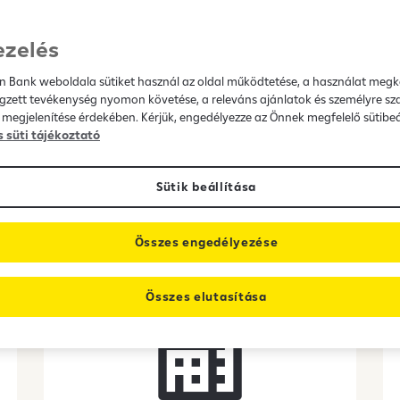
ezelés
k:
en Bank weboldala sütiket használ az oldal működtetése, a használat megk
gzett tevékenység nyomon követése, a releváns ajánlatok és személyre sz
 megjelenítése érdekében. Kérjük, engedélyezze az Önnek megfelelő sütibeá
s süti tájékoztató
Sütik beállítása
0 Ft a hitelbírálati díj,
Összes engedélyezése
mert elengedjük
Összes elutasítása