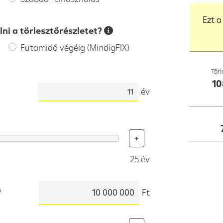
Ezt a
ni a törlesztőrészletet?
Futamidő végéig (MindigFIX)
Törl
10
év
+
25 év
Ft