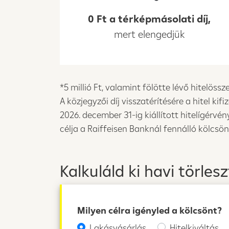
0 Ft a térképmásolati díj,
mert elengedjük
*5 millió Ft, valamint fölötte lévő hitelöss
A közjegyzői díj visszatérítésére a hitel k
2026. december 31-ig kiállított hitelígérvé
célja a Raiffeisen Banknál fennálló kölcsön
Kalkuláld ki havi törles
Milyen célra igényled a kölcsönt?
Lakásvásárlás
Hitelkiváltás