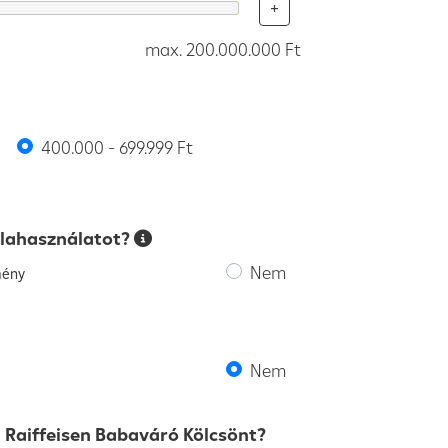
+
max. 200.000.000 Ft
400.000 - 699.999 Ft
mlahasználatot?
Nem
mény
Nem
i Raiffeisen Babaváró Kölcsönt?