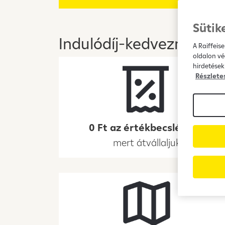
Sütik
Indulódíj-kedvezménye
A Raiffeis
oldalon vé
hirdetések
Részlete
0 Ft az értékbecslési díj,
mert átvállaljuk