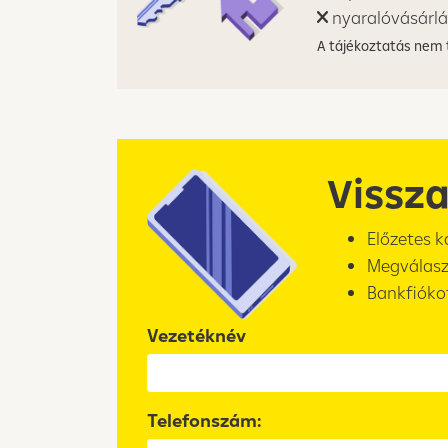
nyaralóvásárl
A tájékoztatás nem t
Vissz
Előzetes k
Megválasz
Bankfiókot
Vezetéknév
Telefonszám: