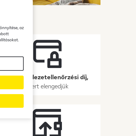
önnyítése, az
abott
llításokat.
0 Ft a fedezetellenőrzési díj,
mert elengedjük