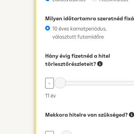
Milyen időtartamra szeretnéd fixál
10 éves kamatperiódus,
választott futamidőre
Hány évig fizetnéd a hitel
törlesztőrészleteit?
-
11 év
Mekkora hitelre van szükséged?