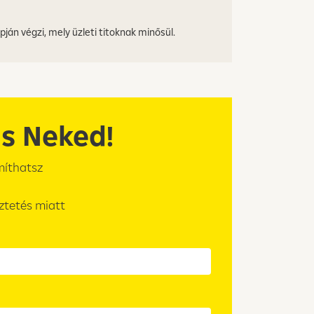
ján végzi, mely üzleti titoknak minősül.
s Neked!
míthatsz
ztetés miatt