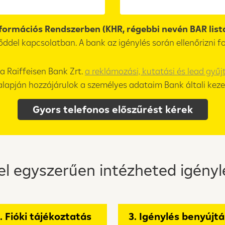
nformációs Rendszerben (KHR, régebbi nevén BAR lis
őddel kapcsolatban. A bank az igénylés során ellenőrizni f
 Raiffeisen Bank Zrt.
a reklámozási, kutatási és lead gyűj
 alapján hozzájárulok a személyes adataim Bank általi keze
Gyors telefonos előszűrést kérek
el egyszerűen intézheted igényl
. Fióki tájékoztatás
3. Igénylés benyújt